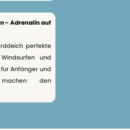
n - Adrenalin auf
orddeich perfekte
Windsurfen und
e für Anfänger und
ne machen den