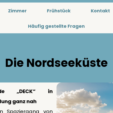
Zimmer
Frühstück
Kontakt
Häufig gestellte Fragen
Die Nordseeküste
nade „DECK“ in
olung ganz nah
en Spaziergang von