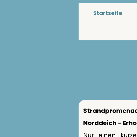
Startseite
Strandprome
Norddeich – Erh
Nur einen kurz