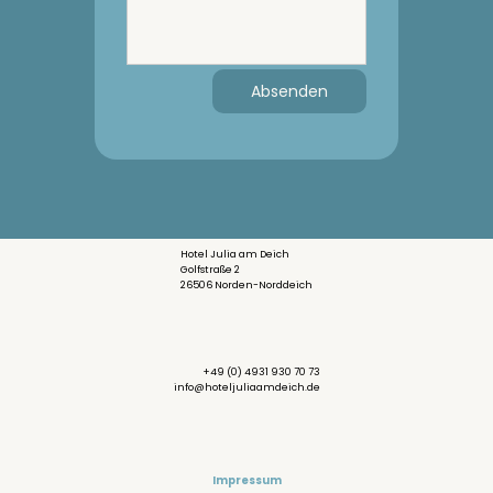
Absenden
Hotel Julia am Deich
Golfstraße 2
26506 Norden-Norddeich
+49 (0) 4931 930 70 73
info@hoteljuliaamdeich.de
Impressum