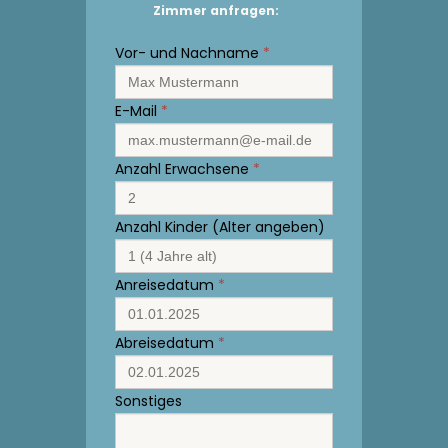
Zimmer anfragen:
Vor- und Nachname
*
E-Mail
*
Anzahl Erwachsene
*
Anzahl Kinder (Alter angeben)
Anreisedatum
*
Abreisedatum
*
Sonstiges